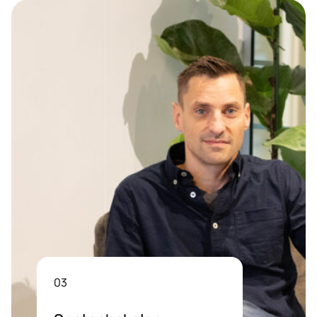
04
Langdurige
samenwerking
We kijken verder dan vandaag.
Door proactief mee te denken