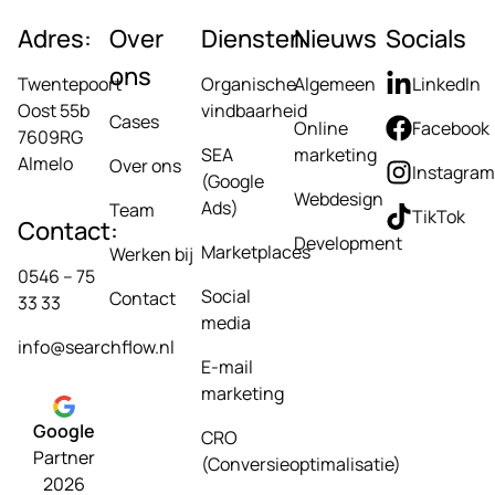
Adres:
Over
Diensten
Nieuws
Socials
ons
Twentepoort
Organische
Algemeen
LinkedIn
Oost 55b
vindbaarheid
Cases
Online
Facebook
7609RG
SEA
marketing
Almelo
Over ons
Instagram
(Google
Webdesign
Ads)
Team
TikTok
Contact:
Development
Marketplaces
Werken bij
0546 – 75
Social
Contact
33 33
media
info@searchflow.nl
E-mail
marketing
Google
CRO
Partner
(Conversieoptimalisatie)
2026