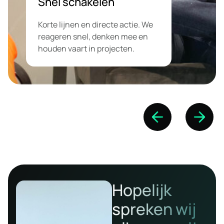
bouwen we aan duurzame
groei.Altijd duidelijkheid over wat
. We
we doen, waarom we het doen e
en
waar je staat. Geen verrassingen
achteraf.
Hopelijk
spreken wij