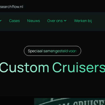
searchflow.nl
Cases
Nieuws
Over ons
Werken bij
Speciaal samengesteld voor:
Custom Cruiser