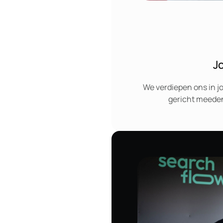
J
We verdiepen ons in j
gericht meeden