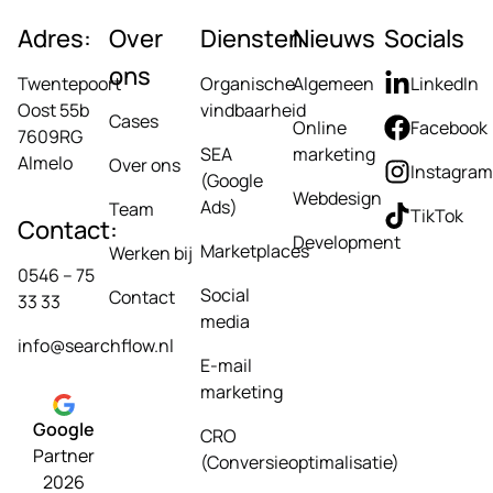
Adres:
Over
Diensten
Nieuws
Socials
ons
Twentepoort
Organische
Algemeen
LinkedIn
Oost 55b
vindbaarheid
Cases
Online
Facebook
7609RG
SEA
marketing
Almelo
Over ons
Instagram
(Google
Webdesign
Ads)
Team
TikTok
Contact:
Development
Marketplaces
Werken bij
0546 – 75
Social
Contact
33 33
media
info@searchflow.nl
E-mail
marketing
Google
CRO
Partner
(Conversieoptimalisatie)
2026