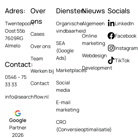
Adres:
Over
Diensten
Nieuws
Socials
ons
Twentepoort
Organische
Algemeen
LinkedIn
Oost 55b
vindbaarheid
Cases
Online
Facebook
7609RG
SEA
marketing
Almelo
Over ons
Instagram
(Google
Webdesign
Ads)
Team
TikTok
Contact:
Development
Marketplaces
Werken bij
0546 – 75
Social
Contact
33 33
media
info@searchflow.nl
E-mail
marketing
Google
CRO
Partner
(Conversieoptimalisatie)
2026