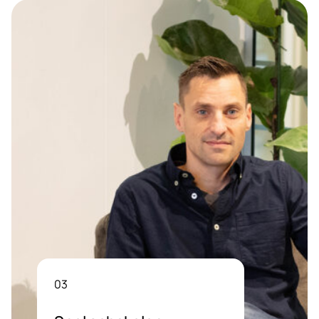
04
Langdurige
samenwerking
We kijken verder dan vandaag.
Door proactief mee te denken