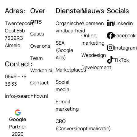
Adres:
Over
Diensten
Nieuws
Socials
ons
Twentepoort
Organische
Algemeen
LinkedIn
Oost 55b
vindbaarheid
Cases
Online
Facebook
7609RG
SEA
marketing
Almelo
Over ons
Instagram
(Google
Webdesign
Ads)
Team
TikTok
Contact:
Development
Marketplaces
Werken bij
0546 – 75
Social
Contact
33 33
media
info@searchflow.nl
E-mail
marketing
Google
CRO
Partner
(Conversieoptimalisatie)
2026