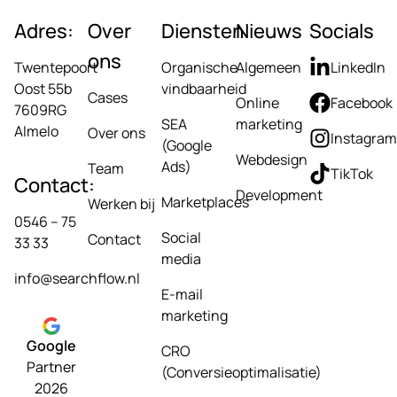
Adres:
Over
Diensten
Nieuws
Socials
ons
Twentepoort
Organische
Algemeen
LinkedIn
Oost 55b
vindbaarheid
Cases
Online
Facebook
7609RG
SEA
marketing
Almelo
Over ons
Instagram
(Google
Webdesign
Ads)
Team
TikTok
Contact:
Development
Marketplaces
Werken bij
0546 – 75
Social
Contact
33 33
media
info@searchflow.nl
E-mail
marketing
Google
CRO
Partner
(Conversieoptimalisatie)
2026