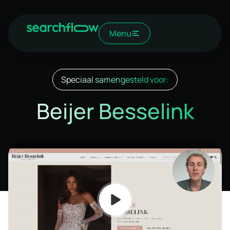
Menu
Speciaal samengesteld voor:
Beijer Besselink