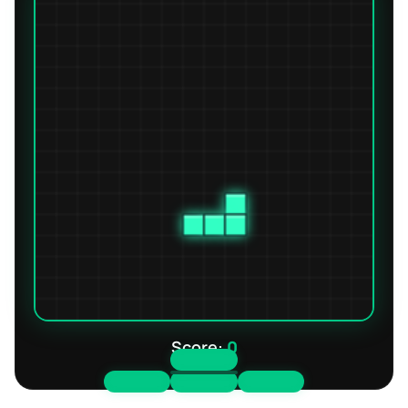
Score:
0