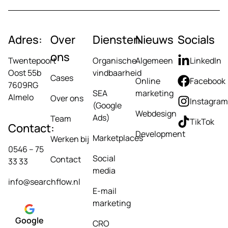
Adres:
Over
Diensten
Nieuws
Socials
ons
Twentepoort
Organische
Algemeen
LinkedIn
Oost 55b
vindbaarheid
Cases
Online
Facebook
7609RG
SEA
marketing
Almelo
Over ons
Instagram
(Google
Webdesign
Ads)
Team
TikTok
Contact:
Development
Marketplaces
Werken bij
0546 – 75
Social
Contact
33 33
media
info@searchflow.nl
E-mail
marketing
Google
CRO