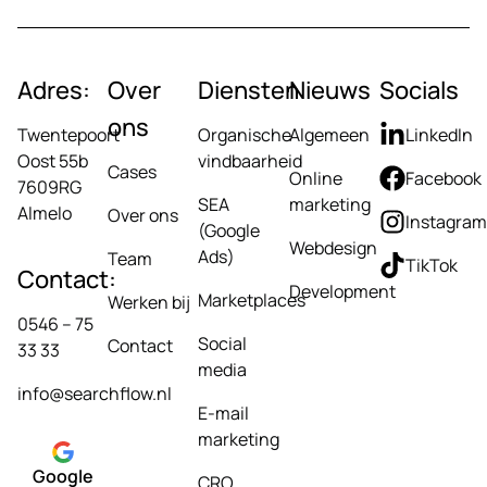
Adres:
Over
Diensten
Nieuws
Socials
ons
Twentepoort
Organische
Algemeen
LinkedIn
Oost 55b
vindbaarheid
Cases
Online
Facebook
7609RG
SEA
marketing
Almelo
Over ons
Instagram
(Google
Webdesign
Ads)
Team
TikTok
Contact:
Development
Marketplaces
Werken bij
0546 – 75
Social
Contact
33 33
media
info@searchflow.nl
E-mail
marketing
Google
CRO