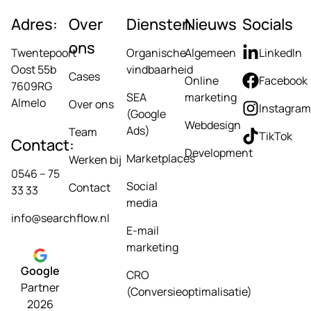
Adres:
Over
Diensten
Nieuws
Socials
ons
Twentepoort
Organische
Algemeen
LinkedIn
Oost 55b
vindbaarheid
Cases
Online
Facebook
7609RG
SEA
marketing
Almelo
Over ons
Instagram
(Google
Webdesign
Ads)
Team
TikTok
Contact:
Development
Marketplaces
Werken bij
0546 – 75
Social
Contact
33 33
media
info@searchflow.nl
E-mail
marketing
Google
CRO
Partner
(Conversieoptimalisatie)
2026